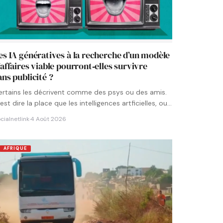
es IA génératives à la recherche d’un modèle
’affaires viable pourront‑elles survivre
ans publicité ?
ertains les décrivent comme des psys ou des amis.
est dire la place que les intelligences artficielles, ou…
cialnetlink
·
4 Août 2026
AFRIQUE