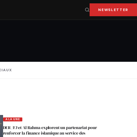
NEWSLETTER
CIAUX
A LA UNE
DER /FJ et Al Rahma explorent un partenariat pour
renforcer la finance islamique au service des