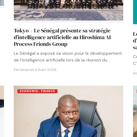
Tokyo – Le Sénégal présente sa stratégie
L
d’intelligence artificielle au Hiroshima AI
d
Process Friends Group
s
Le Sénégal a exposé sa vision pour le développement
C
de l’intelligence artificielle lors de la réunion du
C’
groupe…
Partenaires
·
4 Août 2026
So
ECONOMIE- FINANCE