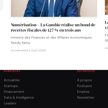
L
Numérisation – La Gambie réalise un bond de
v
recettes fiscales de 127 % en trois ans
E
ministre des Finances et des Affaires économiques,
A
Seedy Keita
So
Socialnetlink
·
3 Août 2026
RUBRIQUES
ENTREPRISE
Actualités
À propos
Startups
Podcasts
Financement
Emplois
Data & Intelligence
Newsletter
Leaders