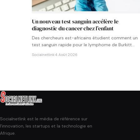
Un nouveau test sanguin accélère le
diagnostic du cancer chez l’enfant
Des chercheurs est-africains étudient comment un
test sanguin rapide pour le lymphome de Burkitt
pourrait être intégré aux…
Socialnetlink
·
4 Août 2026
Socialnetlink est le média de référence sur
l'innovation, les startups et la technologie en
Afrique.