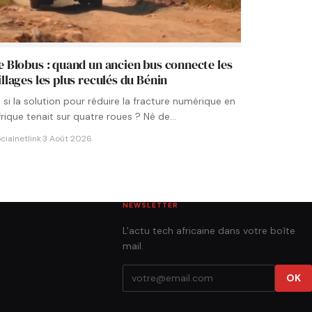
e Blobus : quand un ancien bus connecte les
illages les plus reculés du Bénin
t si la solution pour réduire la fracture numérique en
frique tenait sur quatre roues ? Né de…
cialnetlink
·
3 Août 2026
NEWSLETTER
L'actu tech africaine dans votre boîte
mail.
OK