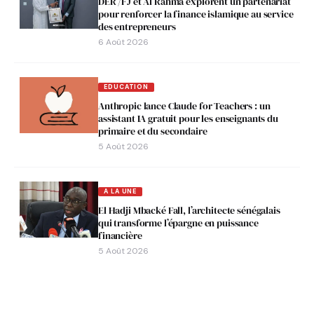
DER /FJ et Al Rahma explorent un partenariat
pour renforcer la finance islamique au service
des entrepreneurs
6 Août 2026
EDUCATION
Anthropic lance Claude for Teachers : un
assistant IA gratuit pour les enseignants du
primaire et du secondaire
5 Août 2026
A LA UNE
El Hadji Mbacké Fall, l’architecte sénégalais
qui transforme l’épargne en puissance
financière
5 Août 2026