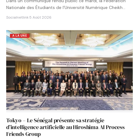
Dans un communiqué rendu public ce mardi, la Fédération
Nationale des Étudiants de l’Université Numérique Cheikh
Hamidou KANE…
Socialnetlink
·
5 Août 2026
A LA UNE
Tokyo – Le Sénégal présente sa stratégie
d’intelligence artificielle au Hiroshima AI Process
Friends Group