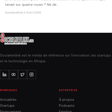
tenait sur quatre roues ? Né de…
Socialnetlink
·
3 Août 2026
Socialnetlink est le média de référence sur l'innovation, les startups
et la technologie en Afrique.
RUBRIQUES
ENTREPRISE
Actualités
À propos
Startups
Podcasts
Financement
Emplois