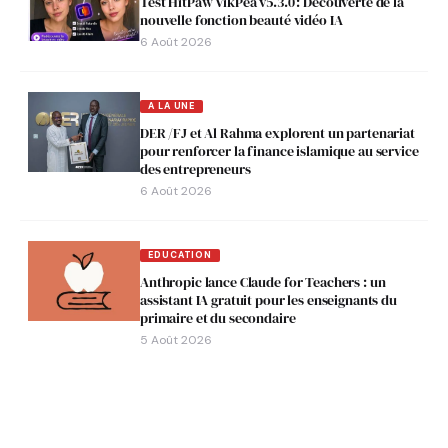
Test HitPaw VikPea v5.3.0 : Découverte de la
nouvelle fonction beauté vidéo IA
6 Août 2026
A LA UNE
DER /FJ et Al Rahma explorent un partenariat
pour renforcer la finance islamique au service
des entrepreneurs
6 Août 2026
EDUCATION
Anthropic lance Claude for Teachers : un
assistant IA gratuit pour les enseignants du
primaire et du secondaire
5 Août 2026