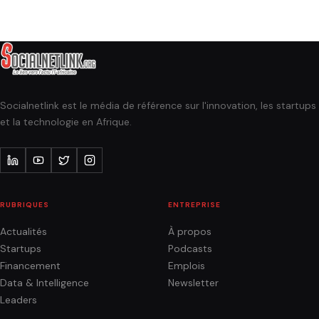
Socialnetlink est le média de référence sur l'innovation, les startups
et la technologie en Afrique.
RUBRIQUES
ENTREPRISE
Actualités
À propos
Startups
Podcasts
Financement
Emplois
Data & Intelligence
Newsletter
Leaders