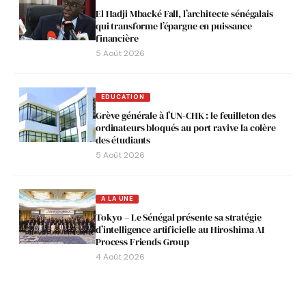
El Hadji Mbacké Fall, l’architecte sénégalais
qui transforme l’épargne en puissance
financière
5 Août 2026
EDUCATION
Grève générale à l’UN-CHK : le feuilleton des
ordinateurs bloqués au port ravive la colère
des étudiants
5 Août 2026
A LA UNE
Tokyo – Le Sénégal présente sa stratégie
d’intelligence artificielle au Hiroshima AI
Process Friends Group
4 Août 2026