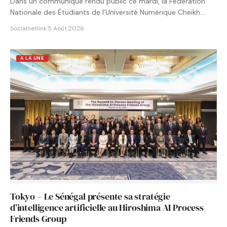
Dans un communiqué rendu public ce mardi, la Fédération
Nationale des Étudiants de l’Université Numérique Cheikh
Hamidou KANE…
Socialnetlink
·
5 Août 2026
A LA UNE
Tokyo – Le Sénégal présente sa stratégie
d’intelligence artificielle au Hiroshima AI Process
Friends Group