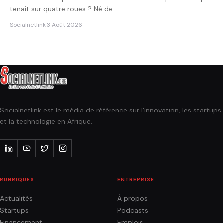
tenait sur quatre roues ? Né de…
Socialnetlink
·
3 Août 2026
Socialnetlink est le média de référence sur l'innovation, les startups
et la technologie en Afrique.
RUBRIQUES
ENTREPRISE
Actualités
À propos
Startups
Podcasts
Financement
Emplois