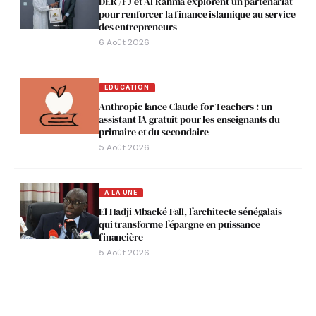
DER /FJ et Al Rahma explorent un partenariat
pour renforcer la finance islamique au service
des entrepreneurs
6 Août 2026
EDUCATION
Anthropic lance Claude for Teachers : un
assistant IA gratuit pour les enseignants du
primaire et du secondaire
5 Août 2026
A LA UNE
El Hadji Mbacké Fall, l’architecte sénégalais
qui transforme l’épargne en puissance
financière
5 Août 2026