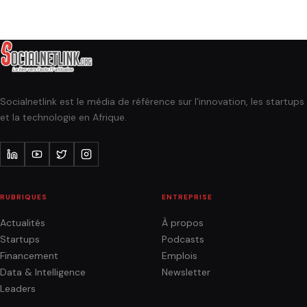
Socialnetlink est le média de référence sur l'innovation, les startups
et la technologie en Afrique.
RUBRIQUES
ENTREPRISE
Actualités
À propos
Startups
Podcasts
Financement
Emplois
Data & Intelligence
Newsletter
Leaders