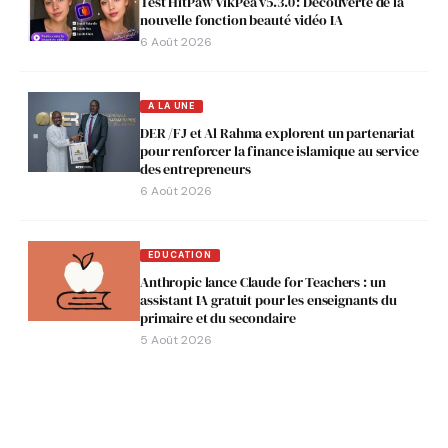
Test HitPaw VikPea v5.3.0 : Découverte de la
nouvelle fonction beauté vidéo IA
6 Août 2026
A LA UNE
DER /FJ et Al Rahma explorent un partenariat
pour renforcer la finance islamique au service
des entrepreneurs
6 Août 2026
EDUCATION
Anthropic lance Claude for Teachers : un
assistant IA gratuit pour les enseignants du
primaire et du secondaire
5 Août 2026