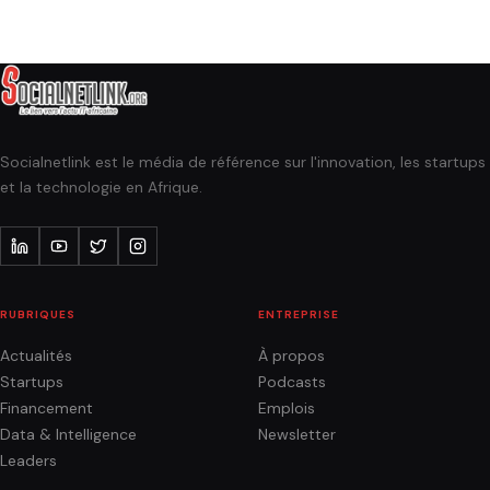
Socialnetlink est le média de référence sur l'innovation, les startups
et la technologie en Afrique.
RUBRIQUES
ENTREPRISE
Actualités
À propos
Startups
Podcasts
Financement
Emplois
Data & Intelligence
Newsletter
Leaders