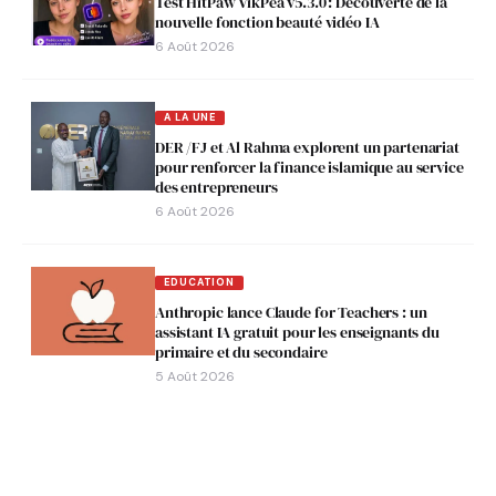
Test HitPaw VikPea v5.3.0 : Découverte de la
nouvelle fonction beauté vidéo IA
6 Août 2026
A LA UNE
DER /FJ et Al Rahma explorent un partenariat
pour renforcer la finance islamique au service
des entrepreneurs
6 Août 2026
EDUCATION
Anthropic lance Claude for Teachers : un
assistant IA gratuit pour les enseignants du
primaire et du secondaire
5 Août 2026