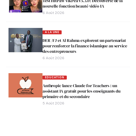
Test HitPaw VikPea v5.3.0 : Découverte de la
nouvelle fonction beauté vidéo IA
6 Août 2026
A LA UNE
DER /FJ et Al Rahma explorent un partenariat
pour renforcer la finance islamique au service
des entrepreneurs
6 Août 2026
EDUCATION
Anthropic lance Claude for Teachers : un
assistant IA gratuit pour les enseignants du
primaire et du secondaire
5 Août 2026