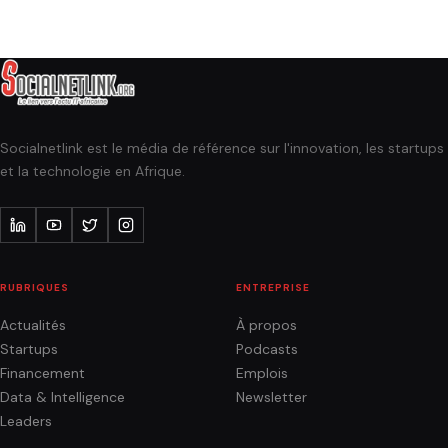
Socialnetlink est le média de référence sur l'innovation, les startups
et la technologie en Afrique.
RUBRIQUES
ENTREPRISE
Actualités
À propos
Startups
Podcasts
Financement
Emplois
Data & Intelligence
Newsletter
Leaders