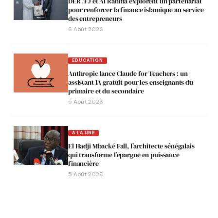
DER /FJ et Al Rahma explorent un partenariat
pour renforcer la finance islamique au service
des entrepreneurs
6 Août 2026
EDUCATION
Anthropic lance Claude for Teachers : un
assistant IA gratuit pour les enseignants du
primaire et du secondaire
5 Août 2026
A LA UNE
El Hadji Mbacké Fall, l’architecte sénégalais
qui transforme l’épargne en puissance
financière
5 Août 2026