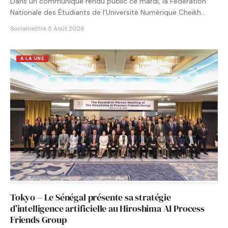
Dans un communiqué rendu public ce mardi, la Fédération
Nationale des Étudiants de l’Université Numérique Cheikh
Hamidou KANE…
Socialnetlink
·
5 Août 2026
A LA UNE
Tokyo – Le Sénégal présente sa stratégie
d’intelligence artificielle au Hiroshima AI Process
Friends Group