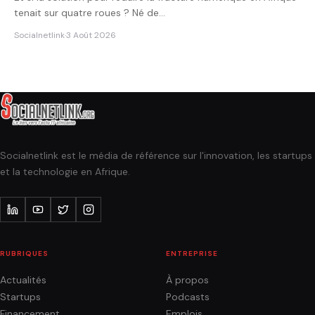
tenait sur quatre roues ? Né de…
Socialnetlink
·
3 Août 2026
Socialnetlink est le média de référence sur l'innovation, les startups
et la technologie en Afrique.
RUBRIQUES
ENTREPRISE
Actualités
À propos
Startups
Podcasts
Financement
Emplois