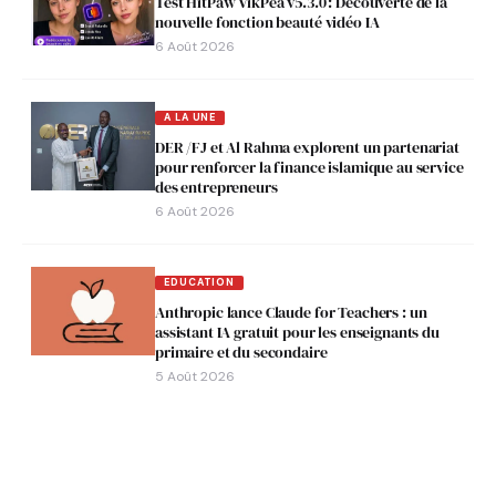
Test HitPaw VikPea v5.3.0 : Découverte de la
nouvelle fonction beauté vidéo IA
6 Août 2026
A LA UNE
DER /FJ et Al Rahma explorent un partenariat
pour renforcer la finance islamique au service
des entrepreneurs
6 Août 2026
EDUCATION
Anthropic lance Claude for Teachers : un
assistant IA gratuit pour les enseignants du
primaire et du secondaire
5 Août 2026