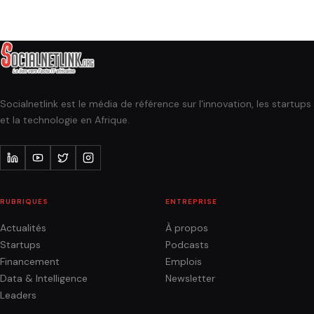
Socialnetlink est le média de référence sur l'innovation, les startups
et la technologie en Afrique.
RUBRIQUES
ENTREPRISE
Actualités
À propos
Startups
Podcasts
Financement
Emplois
Data & Intelligence
Newsletter
Leaders