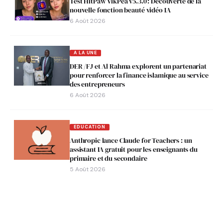
Test HitPaw VikPea v5.3.0 : Découverte de la
nouvelle fonction beauté vidéo IA
6 Août 2026
A LA UNE
DER /FJ et Al Rahma explorent un partenariat
pour renforcer la finance islamique au service
des entrepreneurs
6 Août 2026
EDUCATION
Anthropic lance Claude for Teachers : un
assistant IA gratuit pour les enseignants du
primaire et du secondaire
5 Août 2026