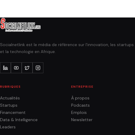
Socialnetlink est le média de référence sur l'innovation, les startups
et la technologie en Afrique.
RUBRIQUES
ENTREPRISE
Actualités
À propos
Startups
Podcasts
Financement
Emplois
Data & Intelligence
Newsletter
Leaders