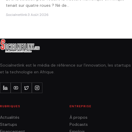
tenait sur quatre roues ? Né de…
Socialnetlink
·
3 Août 2026
Socialnetlink est le média de référence sur l'innovation, les startups
et la technologie en Afrique.
RUBRIQUES
ENTREPRISE
Actualités
À propos
Startups
Podcasts
Financement
Emplois