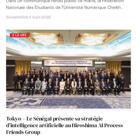
Dans un communiqué rendu public ce mardi, la Fédération
Nationale des Étudiants de l’Université Numérique Cheikh
Hamidou KANE…
Socialnetlink
·
5 Août 2026
A LA UNE
Tokyo – Le Sénégal présente sa stratégie
d’intelligence artificielle au Hiroshima AI Process
Friends Group