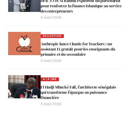
DER /FJ et Al Rahma explorent un partenariat
pour renforcer la finance islamique au service
des entrepreneurs
6 Août 2026
EDUCATION
Anthropic lance Claude for Teachers : un
assistant IA gratuit pour les enseignants du
primaire et du secondaire
5 Août 2026
A LA UNE
El Hadji Mbacké Fall, l’architecte sénégalais
qui transforme l’épargne en puissance
financière
5 Août 2026