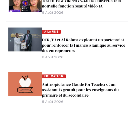
Test HitPaw VikPea v5.3.0 : Découverte de la
nouvelle fonction beauté vidéo IA
6 Août 2026
A LA UNE
DER /FJ et Al Rahma explorent un partenariat
pour renforcer la finance islamique au service
des entrepreneurs
6 Août 2026
EDUCATION
Anthropic lance Claude for Teachers : un
assistant IA gratuit pour les enseignants du
primaire et du secondaire
5 Août 2026