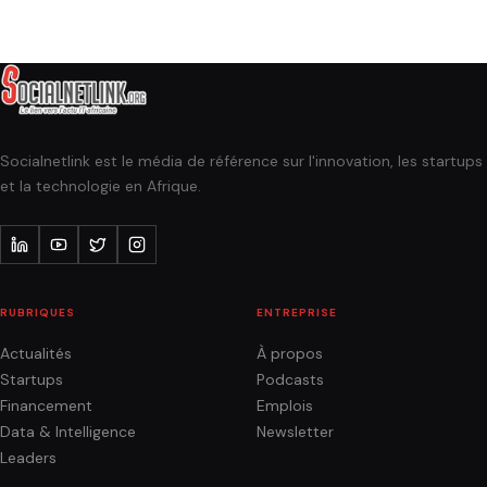
Socialnetlink est le média de référence sur l'innovation, les startups
et la technologie en Afrique.
RUBRIQUES
ENTREPRISE
Actualités
À propos
Startups
Podcasts
Financement
Emplois
Data & Intelligence
Newsletter
Leaders