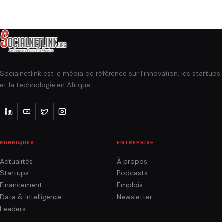
Socialnetlink est le média de référence sur l'innovation, les startups
et la technologie en Afrique.
RUBRIQUES
ENTREPRISE
Actualités
À propos
Startups
Podcasts
Financement
Emplois
Data & Intelligence
Newsletter
Leaders