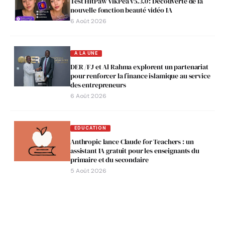
Test HitPaw VikPea v5.3.0 : Découverte de la
nouvelle fonction beauté vidéo IA
6 Août 2026
A LA UNE
DER /FJ et Al Rahma explorent un partenariat
pour renforcer la finance islamique au service
des entrepreneurs
6 Août 2026
EDUCATION
Anthropic lance Claude for Teachers : un
assistant IA gratuit pour les enseignants du
primaire et du secondaire
5 Août 2026