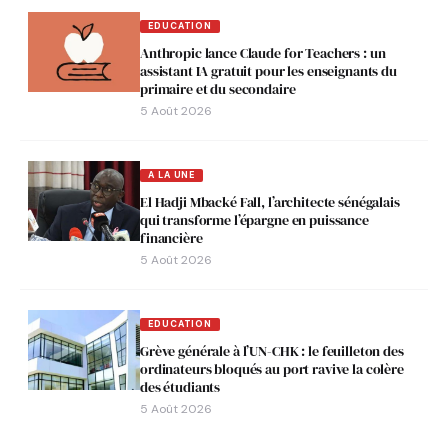
EDUCATION
Anthropic lance Claude for Teachers : un
assistant IA gratuit pour les enseignants du
primaire et du secondaire
5 Août 2026
A LA UNE
El Hadji Mbacké Fall, l’architecte sénégalais
qui transforme l’épargne en puissance
financière
5 Août 2026
EDUCATION
Grève générale à l’UN-CHK : le feuilleton des
ordinateurs bloqués au port ravive la colère
des étudiants
5 Août 2026