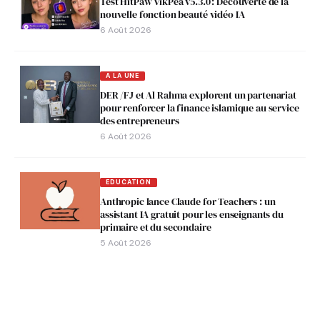
Test HitPaw VikPea v5.3.0 : Découverte de la
nouvelle fonction beauté vidéo IA
6 Août 2026
A LA UNE
DER /FJ et Al Rahma explorent un partenariat
pour renforcer la finance islamique au service
des entrepreneurs
6 Août 2026
EDUCATION
Anthropic lance Claude for Teachers : un
assistant IA gratuit pour les enseignants du
primaire et du secondaire
5 Août 2026