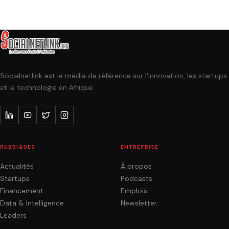
Socialnetlink est le média de référence sur l'innovation, les startups
et la technologie en Afrique.
RUBRIQUES
ENTREPRISE
Actualités
À propos
Startups
Podcasts
Financement
Emplois
Data & Intelligence
Newsletter
Leaders