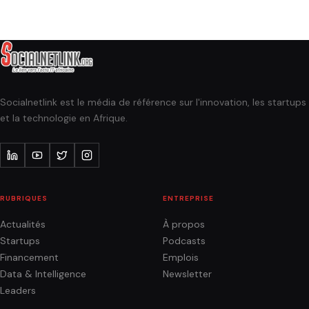
Socialnetlink est le média de référence sur l'innovation, les startups
et la technologie en Afrique.
RUBRIQUES
ENTREPRISE
Actualités
À propos
Startups
Podcasts
Financement
Emplois
Data & Intelligence
Newsletter
Leaders