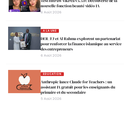
Test HitPaw VikPea v5.3.0 : Découverte de la
nouvelle fonction beauté vidéo IA
6 Août 2026
A LA UNE
DER /FJ et Al Rahma explorent un partenariat
pour renforcer la finance islamique au service
des entrepreneurs
6 Août 2026
EDUCATION
Anthropic lance Claude for Teachers : un
assistant IA gratuit pour les enseignants du
primaire et du secondaire
5 Août 2026