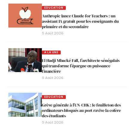
EDUCATION
Anthropic lance Claude for Teachers : un
assistant IA gratuit pour les enseignants du
primaire et du secondaire
5 Août 2026
A LA UNE
El Hadji Mbacké Fall, l’architecte sénégalais
qui transforme l’épargne en puissance
financière
5 Août 2026
EDUCATION
Grève générale à l’UN-CHK : le feuilleton des
ordinateurs bloqués au port ravive la colère
des étudiants
5 Août 2026