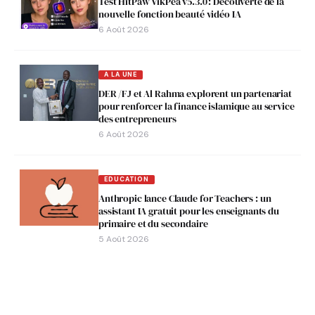
Test HitPaw VikPea v5.3.0 : Découverte de la
nouvelle fonction beauté vidéo IA
6 Août 2026
A LA UNE
DER /FJ et Al Rahma explorent un partenariat
pour renforcer la finance islamique au service
des entrepreneurs
6 Août 2026
EDUCATION
Anthropic lance Claude for Teachers : un
assistant IA gratuit pour les enseignants du
primaire et du secondaire
5 Août 2026