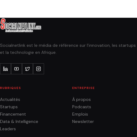
Socialnetlink est le média de référence sur l'innovation, les startups
et la technologie en Afrique.
RUBRIQUES
ENTREPRISE
Actualités
À propos
Startups
Podcasts
Financement
Emplois
Data & Intelligence
Newsletter
Leaders