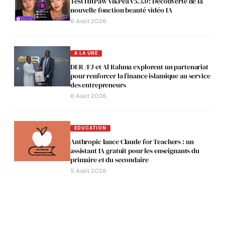
Test HitPaw VikPea v5.3.0 : Découverte de la
nouvelle fonction beauté vidéo IA
6 Août 2026
A LA UNE
DER /FJ et Al Rahma explorent un partenariat
pour renforcer la finance islamique au service
des entrepreneurs
6 Août 2026
EDUCATION
Anthropic lance Claude for Teachers : un
assistant IA gratuit pour les enseignants du
primaire et du secondaire
5 Août 2026