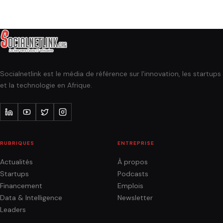
Socialnetlink est le média de référence sur l'innovation, les startups
et la technologie en Afrique.
RUBRIQUES
ENTREPRISE
Actualités
À propos
Startups
Podcasts
Financement
Emplois
Data & Intelligence
Newsletter
Leaders