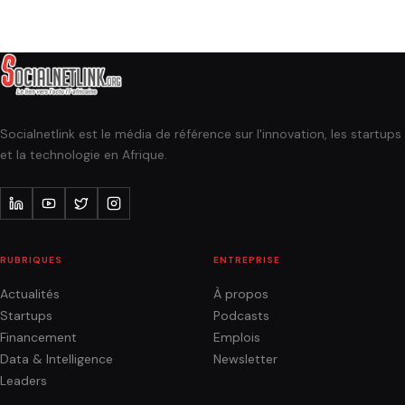
Socialnetlink est le média de référence sur l'innovation, les startups
et la technologie en Afrique.
RUBRIQUES
ENTREPRISE
Actualités
À propos
Startups
Podcasts
Financement
Emplois
Data & Intelligence
Newsletter
Leaders