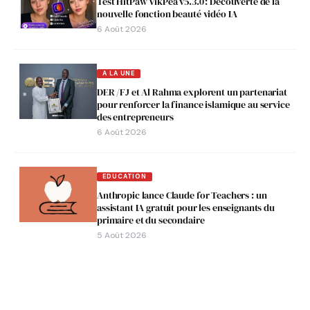
Test HitPaw VikPea v5.3.0 : Découverte de la
nouvelle fonction beauté vidéo IA
6 Août 2026
A LA UNE
DER /FJ et Al Rahma explorent un partenariat
pour renforcer la finance islamique au service
des entrepreneurs
6 Août 2026
EDUCATION
Anthropic lance Claude for Teachers : un
assistant IA gratuit pour les enseignants du
primaire et du secondaire
5 Août 2026