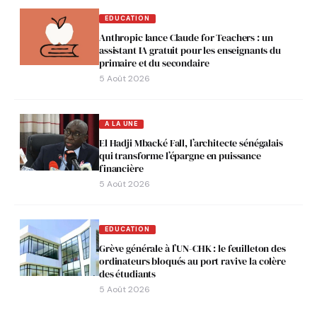
EDUCATION
Anthropic lance Claude for Teachers : un
assistant IA gratuit pour les enseignants du
primaire et du secondaire
5 Août 2026
A LA UNE
El Hadji Mbacké Fall, l’architecte sénégalais
qui transforme l’épargne en puissance
financière
5 Août 2026
EDUCATION
Grève générale à l’UN-CHK : le feuilleton des
ordinateurs bloqués au port ravive la colère
des étudiants
5 Août 2026