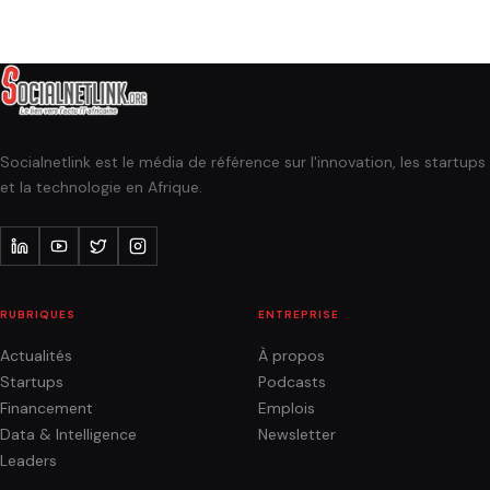
Socialnetlink est le média de référence sur l'innovation, les startups
et la technologie en Afrique.
RUBRIQUES
ENTREPRISE
Actualités
À propos
Startups
Podcasts
Financement
Emplois
Data & Intelligence
Newsletter
Leaders