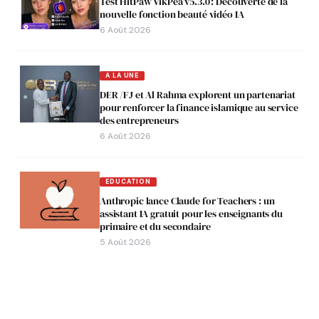
Test HitPaw VikPea v5.3.0 : Découverte de la
nouvelle fonction beauté vidéo IA
6 Août 2026
A LA UNE
DER /FJ et Al Rahma explorent un partenariat
pour renforcer la finance islamique au service
des entrepreneurs
6 Août 2026
EDUCATION
Anthropic lance Claude for Teachers : un
assistant IA gratuit pour les enseignants du
primaire et du secondaire
5 Août 2026