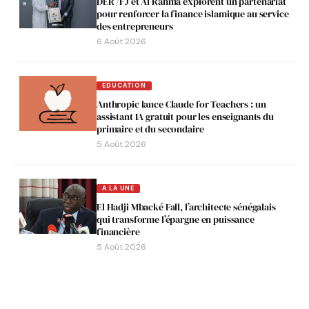
DER /FJ et Al Rahma explorent un partenariat
pour renforcer la finance islamique au service
des entrepreneurs
6 Août 2026
EDUCATION
Anthropic lance Claude for Teachers : un
assistant IA gratuit pour les enseignants du
primaire et du secondaire
5 Août 2026
A LA UNE
El Hadji Mbacké Fall, l’architecte sénégalais
qui transforme l’épargne en puissance
financière
5 Août 2026