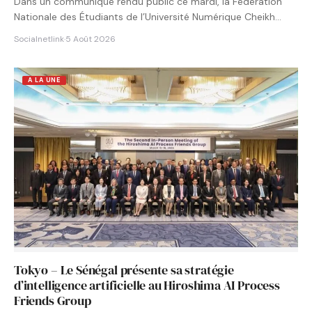
Dans un communiqué rendu public ce mardi, la Fédération
Nationale des Étudiants de l’Université Numérique Cheikh
Hamidou KANE…
Socialnetlink
·
5 Août 2026
A LA UNE
Tokyo – Le Sénégal présente sa stratégie
d’intelligence artificielle au Hiroshima AI Process
Friends Group