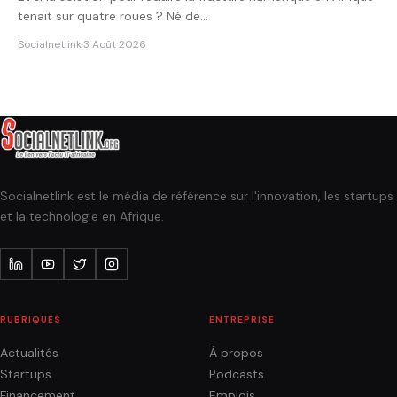
tenait sur quatre roues ? Né de…
Socialnetlink
·
3 Août 2026
Socialnetlink est le média de référence sur l'innovation, les startups
et la technologie en Afrique.
RUBRIQUES
ENTREPRISE
Actualités
À propos
Startups
Podcasts
Financement
Emplois