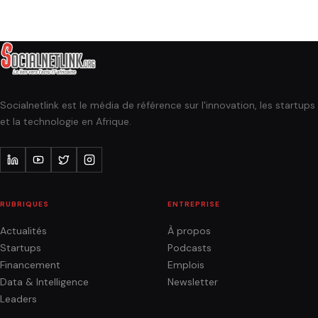
Socialnetlink est le média de référence sur l'innovation, les startups
et la technologie en Afrique.
RUBRIQUES
ENTREPRISE
Actualités
À propos
Startups
Podcasts
Financement
Emplois
Data & Intelligence
Newsletter
Leaders