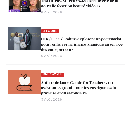
Test HitPaw VikPea v5.3.0 : Découverte de la
nouvelle fonction beauté vidéo IA
6 Août 2026
A LA UNE
DER /FJ et Al Rahma explorent un partenariat
pour renforcer la finance islamique au service
des entrepreneurs
6 Août 2026
EDUCATION
Anthropic lance Claude for Teachers : un
assistant IA gratuit pour les enseignants du
primaire et du secondaire
5 Août 2026