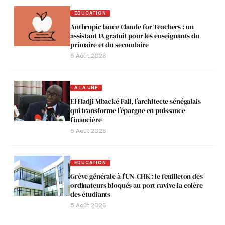
EDUCATION
Anthropic lance Claude for Teachers : un
assistant IA gratuit pour les enseignants du
primaire et du secondaire
5 Août 2026
A LA UNE
El Hadji Mbacké Fall, l’architecte sénégalais
qui transforme l’épargne en puissance
financière
5 Août 2026
EDUCATION
Grève générale à l’UN-CHK : le feuilleton des
ordinateurs bloqués au port ravive la colère
des étudiants
5 Août 2026