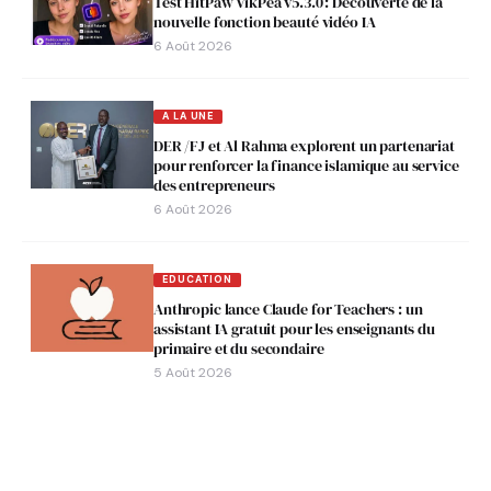
Test HitPaw VikPea v5.3.0 : Découverte de la
nouvelle fonction beauté vidéo IA
6 Août 2026
A LA UNE
DER /FJ et Al Rahma explorent un partenariat
pour renforcer la finance islamique au service
des entrepreneurs
6 Août 2026
EDUCATION
Anthropic lance Claude for Teachers : un
assistant IA gratuit pour les enseignants du
primaire et du secondaire
5 Août 2026