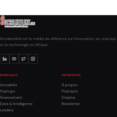
Socialnetlink est le média de référence sur l'innovation, les startups
et la technologie en Afrique.
RUBRIQUES
ENTREPRISE
Actualités
À propos
Startups
Podcasts
Financement
Emplois
Data & Intelligence
Newsletter
Leaders