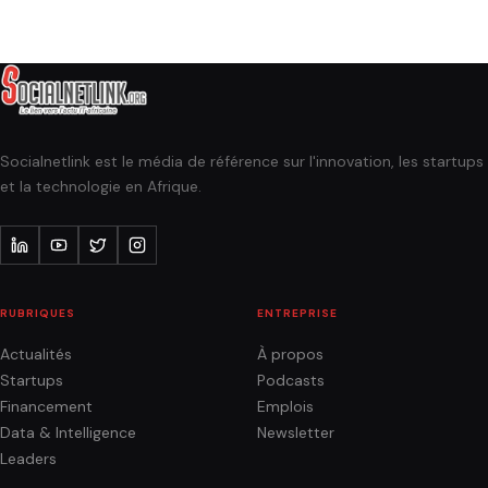
Socialnetlink est le média de référence sur l'innovation, les startups
et la technologie en Afrique.
RUBRIQUES
ENTREPRISE
Actualités
À propos
Startups
Podcasts
Financement
Emplois
Data & Intelligence
Newsletter
Leaders