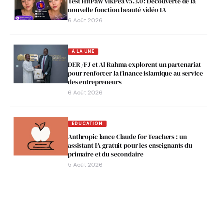
Test HitPaw VikPea v5.3.0 : Découverte de la
nouvelle fonction beauté vidéo IA
6 Août 2026
A LA UNE
DER /FJ et Al Rahma explorent un partenariat
pour renforcer la finance islamique au service
des entrepreneurs
6 Août 2026
EDUCATION
Anthropic lance Claude for Teachers : un
assistant IA gratuit pour les enseignants du
primaire et du secondaire
5 Août 2026