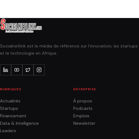
Socialnetlink est le média de référence sur l'innovation, les startups
et la technologie en Afrique.
RUBRIQUES
ENTREPRISE
Actualités
À propos
Startups
Podcasts
Financement
Emplois
Data & Intelligence
Newsletter
Leaders