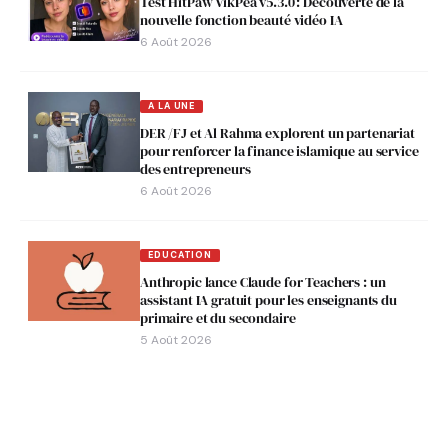
Test HitPaw VikPea v5.3.0 : Découverte de la
nouvelle fonction beauté vidéo IA
6 Août 2026
A LA UNE
DER /FJ et Al Rahma explorent un partenariat
pour renforcer la finance islamique au service
des entrepreneurs
6 Août 2026
EDUCATION
Anthropic lance Claude for Teachers : un
assistant IA gratuit pour les enseignants du
primaire et du secondaire
5 Août 2026