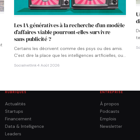
U
d
Les IA génératives à la recherche d’un modèle
D
d’affaires viable pourront‑elles survivre
t
sans publicité ?
p
nt
So
Certains les décrivent comme des psys ou des amis.
C’est dire la place que les intelligences artficielles, ou…
Socialnetlink
·
4 Août 2026
RUBRIQUES
ENTREPRISE
Actualités
À propos
Startups
Podcasts
Financement
Emplois
Data & Intelligence
Newsletter
Leaders