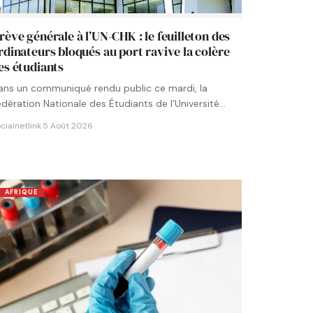
rève générale à l’UN-CHK : le feuilleton des
rdinateurs bloqués au port ravive la colère
es étudiants
ans un communiqué rendu public ce mardi, la
édération Nationale des Étudiants de l’Université
umérique Cheikh Hamidou KANE…
cialnetlink
·
5 Août 2026
AFRIQUE