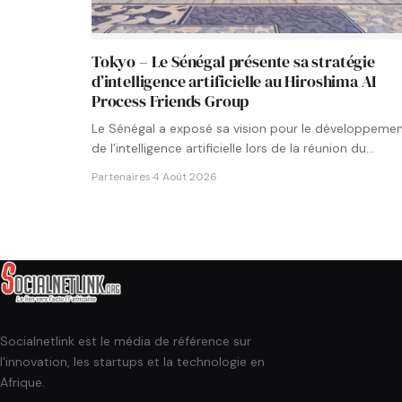
Tokyo – Le Sénégal présente sa stratégie
d’intelligence artificielle au Hiroshima AI
Process Friends Group
Le Sénégal a exposé sa vision pour le développeme
de l’intelligence artificielle lors de la réunion du
groupe…
Partenaires
·
4 Août 2026
Socialnetlink est le média de référence sur
l'innovation, les startups et la technologie en
Afrique.