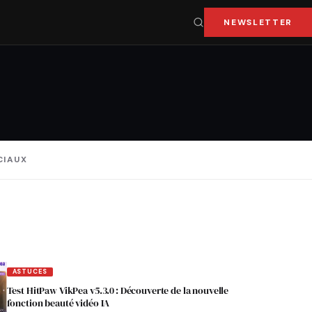
NEWSLETTER
CIAUX
ASTUCES
Test HitPaw VikPea v5.3.0 : Découverte de la nouvelle
fonction beauté vidéo IA