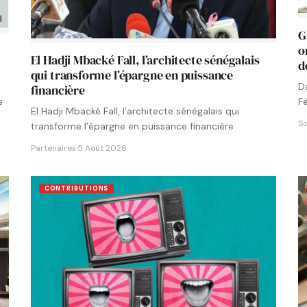
G
o
El Hadji Mbacké Fall, l’architecte sénégalais
d
qui transforme l’épargne en puissance
D
financière
F
s
El Hadji Mbacké Fall, l’architecte sénégalais qui
N
So
transforme l’épargne en puissance financière
Partenaires
·
5 Août 2026
CONTRIBUTIONS