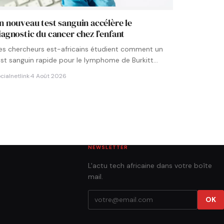
n nouveau test sanguin accélère le
iagnostic du cancer chez l’enfant
es chercheurs est-africains étudient comment un
est sanguin rapide pour le lymphome de Burkitt
ourrait être intégré aux…
cialnetlink
·
4 Août 2026
NEWSLETTER
L'actu tech africaine dans votre boîte
mail.
OK