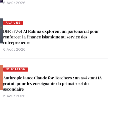
6 Août 2026
A LA UNE
DER /FJ et Al Rahma explorent un partenariat pour
renforcer la finance islamique au service des
entrepreneurs
6 Août 2026
EDUCATION
Anthropic lance Claude for Teachers : un assistant IA
gratuit pour les enseignants du primaire et du
secondaire
5 Août 2026