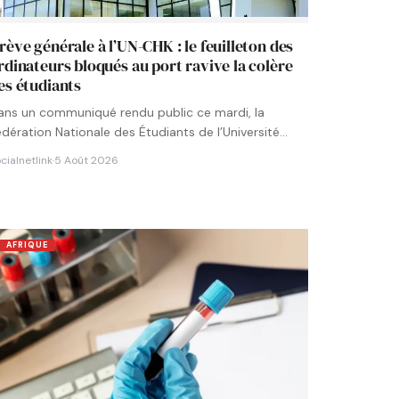
rève générale à l’UN-CHK : le feuilleton des
rdinateurs bloqués au port ravive la colère
es étudiants
ans un communiqué rendu public ce mardi, la
édération Nationale des Étudiants de l’Université
umérique Cheikh Hamidou KANE…
cialnetlink
·
5 Août 2026
AFRIQUE