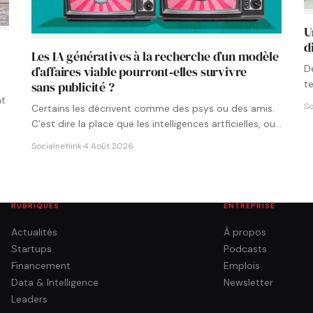
U
d
Les IA génératives à la recherche d’un modèle
D
d’affaires viable pourront‑elles survivre
t
sans publicité ?
p
nt
So
Certains les décrivent comme des psys ou des amis.
C’est dire la place que les intelligences artficielles, ou…
Socialnetlink
·
4 Août 2026
RUBRIQUES
ENTREPRISE
Actualités
À propos
Startups
Podcasts
Financement
Emplois
Data & Intelligence
Newsletter
Leaders