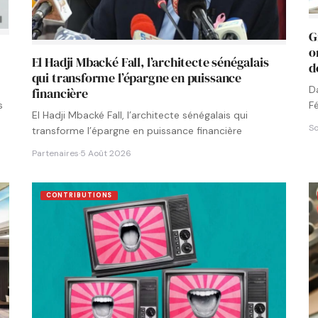
G
o
El Hadji Mbacké Fall, l’architecte sénégalais
d
qui transforme l’épargne en puissance
D
financière
F
s
El Hadji Mbacké Fall, l’architecte sénégalais qui
N
So
transforme l’épargne en puissance financière
Partenaires
·
5 Août 2026
CONTRIBUTIONS