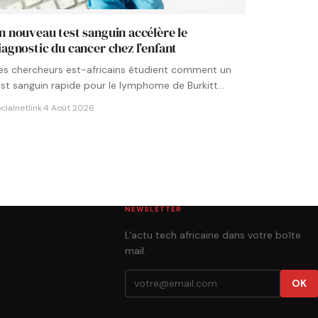
n nouveau test sanguin accélère le
iagnostic du cancer chez l’enfant
es chercheurs est-africains étudient comment un
est sanguin rapide pour le lymphome de Burkitt
ourrait être intégré aux…
cialnetlink
·
4 Août 2026
NEWSLETTER
L'actu tech africaine dans votre boîte
mail.
OK