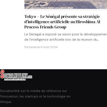
Tokyo – Le Sénégal présente sa stratégie
d’intelligence artificielle au Hiroshima AI
Process Friends Group
Le Sénégal a exposé sa vision pour le développeme
de l’intelligence artificielle lors de la réunion du
groupe…
Partenaires
·
4 Août 2026
Socialnetlink est le média de référence sur
l'innovation, les startups et la technologie en
Afrique.