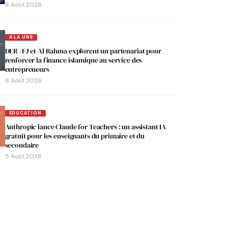
6 Août 2026
A LA UNE
DER /FJ et Al Rahma explorent un partenariat pour
renforcer la finance islamique au service des
entrepreneurs
6 Août 2026
EDUCATION
Anthropic lance Claude for Teachers : un assistant IA
gratuit pour les enseignants du primaire et du
secondaire
5 Août 2026