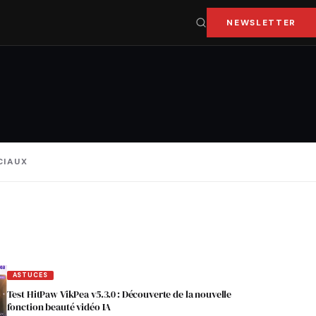
NEWSLETTER
CIAUX
ASTUCES
Test HitPaw VikPea v5.3.0 : Découverte de la nouvelle
fonction beauté vidéo IA