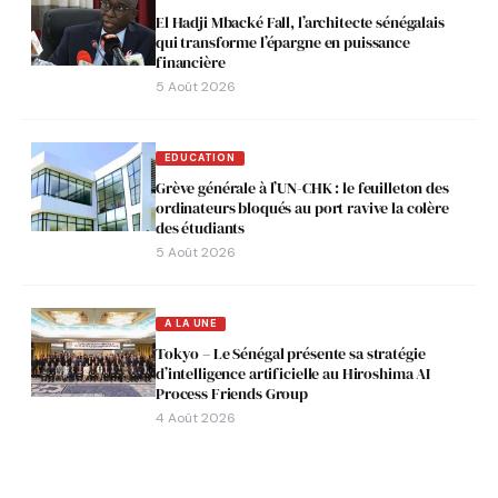
El Hadji Mbacké Fall, l’architecte sénégalais
qui transforme l’épargne en puissance
financière
5 Août 2026
EDUCATION
Grève générale à l’UN-CHK : le feuilleton des
ordinateurs bloqués au port ravive la colère
des étudiants
5 Août 2026
A LA UNE
Tokyo – Le Sénégal présente sa stratégie
d’intelligence artificielle au Hiroshima AI
Process Friends Group
4 Août 2026