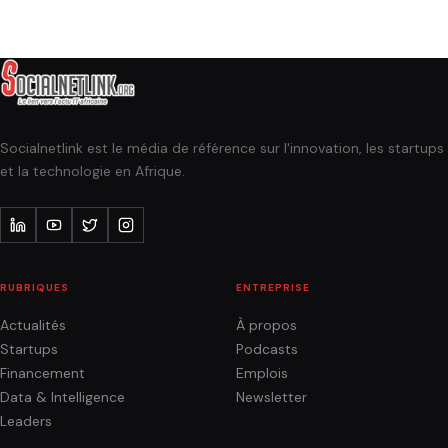
Socialnetlink est le média de référence sur l'innovation, les startups
et la technologie en Afrique.
RUBRIQUES
ENTREPRISE
Actualités
À propos
Startups
Podcasts
Financement
Emplois
Data & Intelligence
Newsletter
Leaders