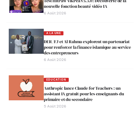
Test HitPaw VikPea v5.3.0 : Découverte de la
nouvelle fonction beauté vidéo IA
6 Août 2026
A LA UNE
DER /FJ et Al Rahma explorent un partenariat
pour renforcer la finance islamique au service
des entrepreneurs
6 Août 2026
EDUCATION
Anthropic lance Claude for Teachers : un
assistant IA gratuit pour les enseignants du
primaire et du secondaire
5 Août 2026