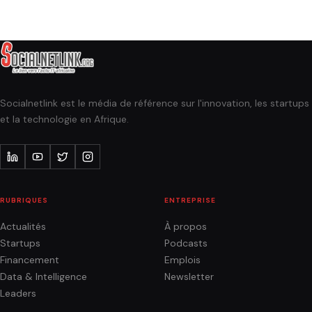
Socialnetlink est le média de référence sur l'innovation, les startups
et la technologie en Afrique.
RUBRIQUES
ENTREPRISE
Actualités
À propos
Startups
Podcasts
Financement
Emplois
Data & Intelligence
Newsletter
Leaders