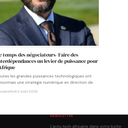
e temps des négociateurs- Faire des
nterdépendances un levier de puissance pour
’Afrique
outes les grandes puissances technologiques ont
ésormais une stratégie numérique en direction de
’Afrique. Chaque État cherche à…
cialnetlink
·
2 Août 2026
NEWSLETTER
L'actu tech africaine dans votre boîte