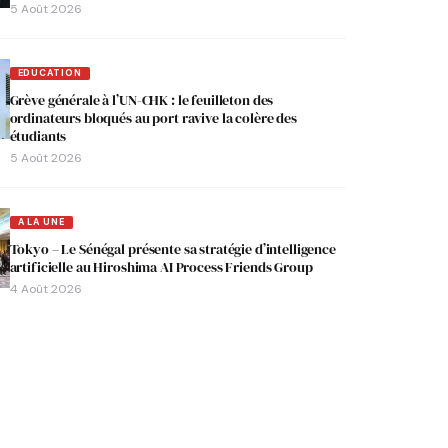
5 Août 2026
EDUCATION
Grève générale à l’UN-CHK : le feuilleton des
ordinateurs bloqués au port ravive la colère des
étudiants
5 Août 2026
A LA UNE
Tokyo – Le Sénégal présente sa stratégie d’intelligence
artificielle au Hiroshima AI Process Friends Group
4 Août 2026