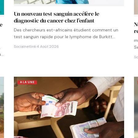
Un nouveau test sanguin accélère le
diagnostic du cancer chez l’enfant
N
le
Des chercheurs est-africains étudient comment un
r
test sanguin rapide pour le lymphome de Burkitt
m
pourrait être intégré aux…
Socialnetlink
·
4 Août 2026
S
.
u…
So
A LA UNE