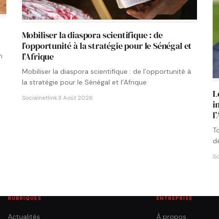
s
Mobiliser la diaspora scientifique : de
l’opportunité à la stratégie pour le Sénégal et
l’Afrique
n
Mobiliser la diaspora scientifique : de l’opportunité à
la stratégie pour le Sénégal et l’Afrique
L
Socialnetlink
·
3 Août 2026
i
l
T
d
l
So
RUBRIQUES
ENTREPRISE
Actualités
À propos