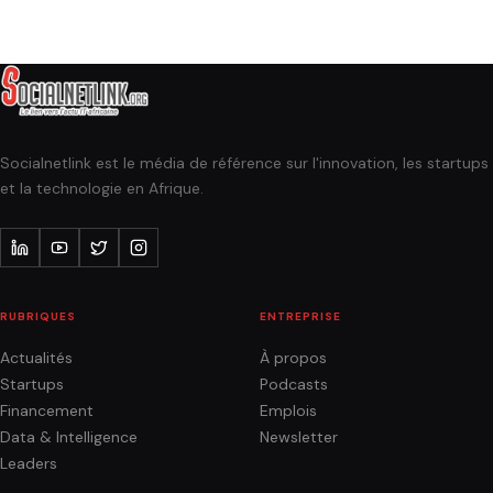
Socialnetlink est le média de référence sur l'innovation, les startups
et la technologie en Afrique.
RUBRIQUES
ENTREPRISE
Actualités
À propos
Startups
Podcasts
Financement
Emplois
Data & Intelligence
Newsletter
Leaders