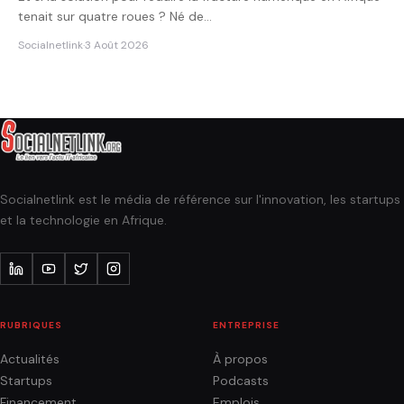
tenait sur quatre roues ? Né de…
Socialnetlink
·
3 Août 2026
Socialnetlink est le média de référence sur l'innovation, les startups
et la technologie en Afrique.
RUBRIQUES
ENTREPRISE
Actualités
À propos
Startups
Podcasts
Financement
Emplois