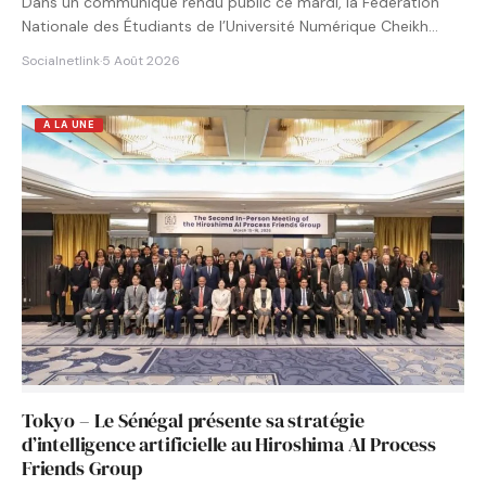
Dans un communiqué rendu public ce mardi, la Fédération
Nationale des Étudiants de l’Université Numérique Cheikh
Hamidou KANE…
Socialnetlink
·
5 Août 2026
A LA UNE
Tokyo – Le Sénégal présente sa stratégie
d’intelligence artificielle au Hiroshima AI Process
Friends Group