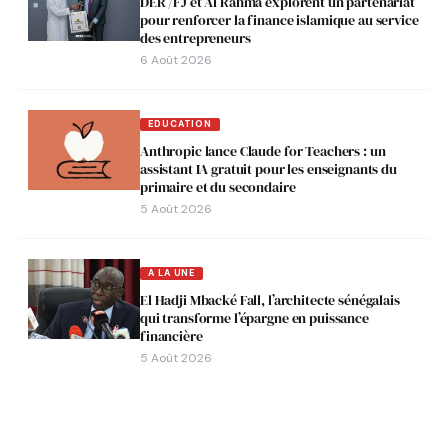
DER /FJ et Al Rahma explorent un partenariat
pour renforcer la finance islamique au service
des entrepreneurs
6 Août 2026
EDUCATION
Anthropic lance Claude for Teachers : un
assistant IA gratuit pour les enseignants du
primaire et du secondaire
5 Août 2026
A LA UNE
El Hadji Mbacké Fall, l’architecte sénégalais
qui transforme l’épargne en puissance
financière
5 Août 2026