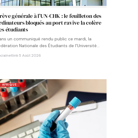
rève générale à l’UN-CHK : le feuilleton des
rdinateurs bloqués au port ravive la colère
es étudiants
ans un communiqué rendu public ce mardi, la
édération Nationale des Étudiants de l’Université
umérique Cheikh Hamidou KANE…
cialnetlink
·
5 Août 2026
AFRIQUE