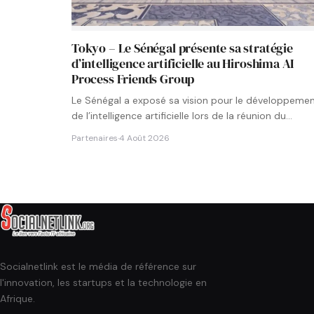
Tokyo – Le Sénégal présente sa stratégie
d’intelligence artificielle au Hiroshima AI
Process Friends Group
Le Sénégal a exposé sa vision pour le développeme
de l’intelligence artificielle lors de la réunion du
groupe…
Partenaires
·
4 Août 2026
Socialnetlink est le média de référence sur
l'innovation, les startups et la technologie en
Afrique.