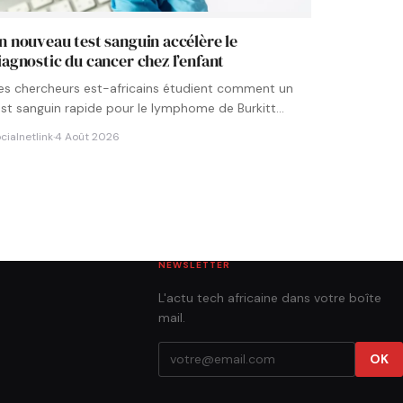
n nouveau test sanguin accélère le
iagnostic du cancer chez l’enfant
es chercheurs est-africains étudient comment un
est sanguin rapide pour le lymphome de Burkitt
ourrait être intégré aux…
cialnetlink
·
4 Août 2026
NEWSLETTER
L'actu tech africaine dans votre boîte
mail.
OK