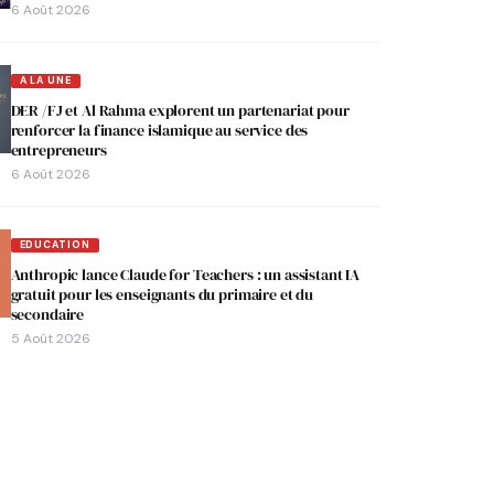
6 Août 2026
A LA UNE
DER /FJ et Al Rahma explorent un partenariat pour
renforcer la finance islamique au service des
entrepreneurs
6 Août 2026
EDUCATION
Anthropic lance Claude for Teachers : un assistant IA
gratuit pour les enseignants du primaire et du
secondaire
5 Août 2026