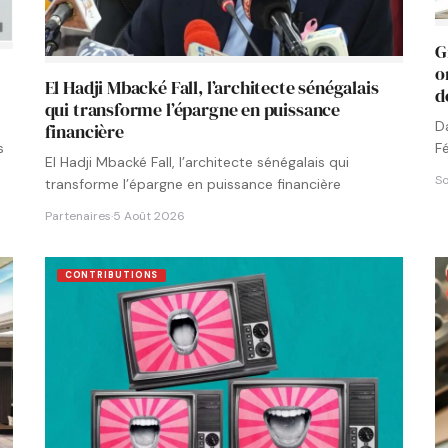
G
o
El Hadji Mbacké Fall, l’architecte sénégalais
d
qui transforme l’épargne en puissance
D
financière
F
s
El Hadji Mbacké Fall, l’architecte sénégalais qui
N
So
transforme l’épargne en puissance financière
Partenaires
·
5 Août 2026
CONTRIBUTIONS