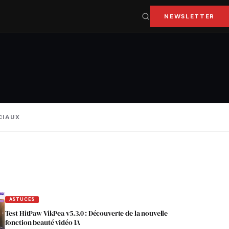
NEWSLETTER
CIAUX
ASTUCES
Test HitPaw VikPea v5.3.0 : Découverte de la nouvelle
fonction beauté vidéo IA