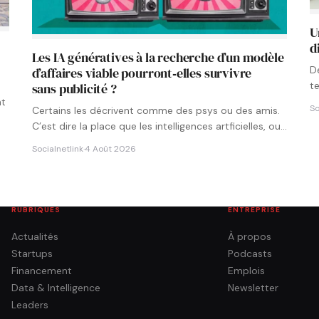
U
d
Les IA génératives à la recherche d’un modèle
D
d’affaires viable pourront‑elles survivre
t
sans publicité ?
p
nt
So
Certains les décrivent comme des psys ou des amis.
C’est dire la place que les intelligences artficielles, ou…
Socialnetlink
·
4 Août 2026
RUBRIQUES
ENTREPRISE
Actualités
À propos
Startups
Podcasts
Financement
Emplois
Data & Intelligence
Newsletter
Leaders