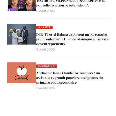
Test HitPaw VikPea v5.3.0 : Découverte de la
nouvelle fonction beauté vidéo IA
6 Août 2026
A LA UNE
DER /FJ et Al Rahma explorent un partenariat
pour renforcer la finance islamique au service
des entrepreneurs
6 Août 2026
EDUCATION
Anthropic lance Claude for Teachers : un
assistant IA gratuit pour les enseignants du
primaire et du secondaire
5 Août 2026