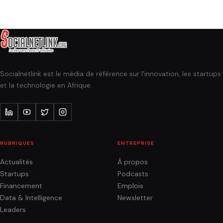
Socialnetlink est le média de référence sur l'innovation, les startups
et la technologie en Afrique.
RUBRIQUES
ENTREPRISE
Actualités
À propos
Startups
Podcasts
Financement
Emplois
Data & Intelligence
Newsletter
Leaders