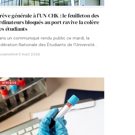
rève générale à l’UN-CHK : le feuilleton des
rdinateurs bloqués au port ravive la colère
es étudiants
ans un communiqué rendu public ce mardi, la
édération Nationale des Étudiants de l’Université
umérique Cheikh Hamidou KANE…
cialnetlink
·
5 Août 2026
AFRIQUE