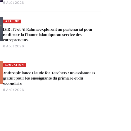
6 Août 2026
A LA UNE
DER /FJ et Al Rahma explorent un partenariat pour
renforcer la finance islamique au service des
entrepreneurs
6 Août 2026
EDUCATION
Anthropic lance Claude for Teachers : un assistant IA
gratuit pour les enseignants du primaire et du
secondaire
5 Août 2026