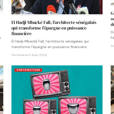
G
o
El Hadji Mbacké Fall, l’architecte sénégalais
d
qui transforme l’épargne en puissance
D
financière
F
s
El Hadji Mbacké Fall, l’architecte sénégalais qui
N
So
transforme l’épargne en puissance financière
Partenaires
·
5 Août 2026
CONTRIBUTIONS