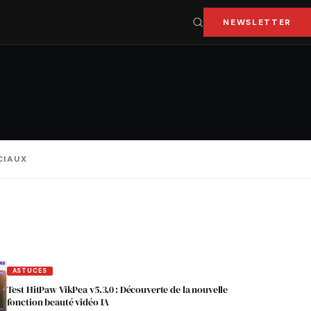
NEWSLETTER
CIAUX
ASTUCES
Test HitPaw VikPea v5.3.0 : Découverte de la nouvelle
fonction beauté vidéo IA