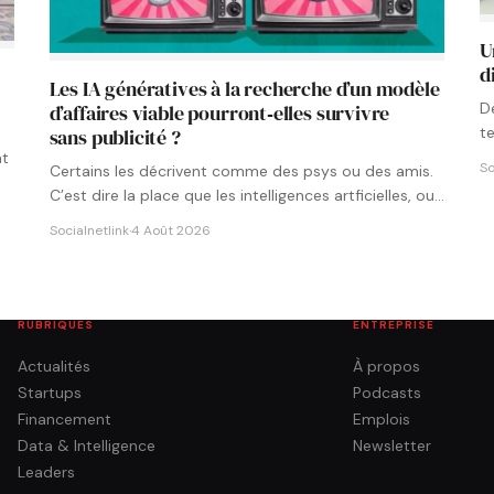
U
d
Les IA génératives à la recherche d’un modèle
D
d’affaires viable pourront‑elles survivre
t
sans publicité ?
p
nt
So
Certains les décrivent comme des psys ou des amis.
C’est dire la place que les intelligences artficielles, ou…
Socialnetlink
·
4 Août 2026
RUBRIQUES
ENTREPRISE
Actualités
À propos
Startups
Podcasts
Financement
Emplois
Data & Intelligence
Newsletter
Leaders