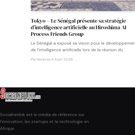
Tokyo – Le Sénégal présente sa stratégie
d’intelligence artificielle au Hiroshima AI
Process Friends Group
Le Sénégal a exposé sa vision pour le développeme
de l’intelligence artificielle lors de la réunion du
groupe…
Partenaires
·
4 Août 2026
Socialnetlink est le média de référence sur
l'innovation, les startups et la technologie en
Afrique.