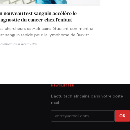
n nouveau test sanguin accélère le
iagnostic du cancer chez l’enfant
es chercheurs est-africains étudient comment un
est sanguin rapide pour le lymphome de Burkitt
ourrait être intégré aux…
cialnetlink
·
4 Août 2026
NEWSLETTER
L'actu tech africaine dans votre boîte
mail.
OK