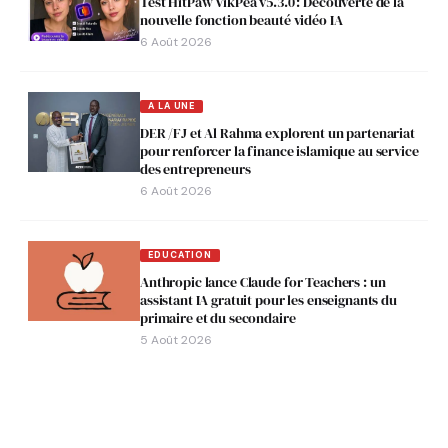
Test HitPaw VikPea v5.3.0 : Découverte de la
nouvelle fonction beauté vidéo IA
6 Août 2026
A LA UNE
DER /FJ et Al Rahma explorent un partenariat
pour renforcer la finance islamique au service
des entrepreneurs
6 Août 2026
EDUCATION
Anthropic lance Claude for Teachers : un
assistant IA gratuit pour les enseignants du
primaire et du secondaire
5 Août 2026