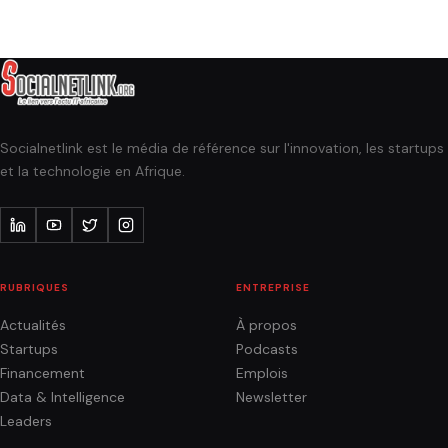
Socialnetlink est le média de référence sur l'innovation, les startups
et la technologie en Afrique.
RUBRIQUES
ENTREPRISE
Actualités
À propos
Startups
Podcasts
Financement
Emplois
Data & Intelligence
Newsletter
Leaders