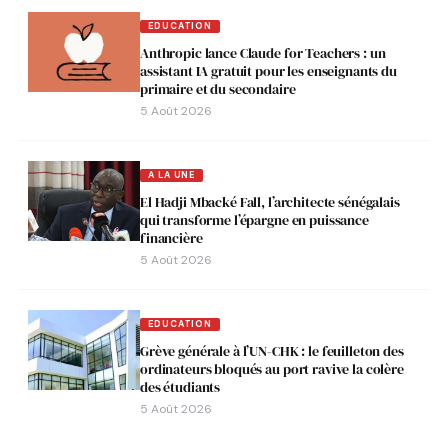
EDUCATION
Anthropic lance Claude for Teachers : un
assistant IA gratuit pour les enseignants du
primaire et du secondaire
5 Août 2026
A LA UNE
El Hadji Mbacké Fall, l’architecte sénégalais
qui transforme l’épargne en puissance
financière
5 Août 2026
EDUCATION
Grève générale à l’UN-CHK : le feuilleton des
ordinateurs bloqués au port ravive la colère
des étudiants
5 Août 2026