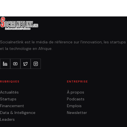
Socialnetlink est le média de référence sur l'innovation, les startups
et la technologie en Afrique.
RUBRIQUES
ENTREPRISE
Actualités
À propos
Startups
Podcasts
Financement
Emplois
Data & Intelligence
Newsletter
Leaders