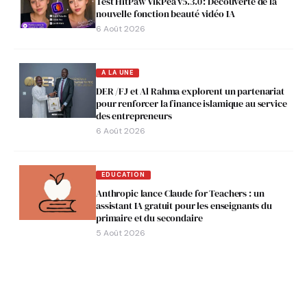
Test HitPaw VikPea v5.3.0 : Découverte de la
nouvelle fonction beauté vidéo IA
6 Août 2026
A LA UNE
DER /FJ et Al Rahma explorent un partenariat
pour renforcer la finance islamique au service
des entrepreneurs
6 Août 2026
EDUCATION
Anthropic lance Claude for Teachers : un
assistant IA gratuit pour les enseignants du
primaire et du secondaire
5 Août 2026