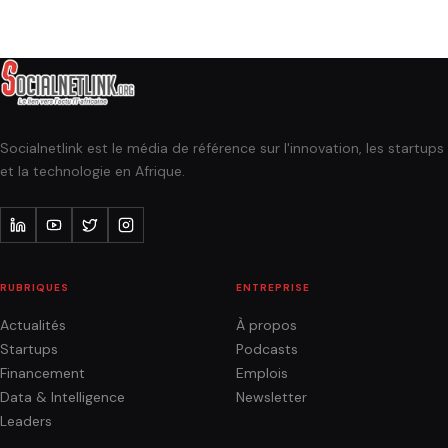
Socialnetlink est le média de référence sur l'innovation, les startups
et la technologie en Afrique.
RUBRIQUES
ENTREPRISE
Actualités
À propos
Startups
Podcasts
Financement
Emplois
Data & Intelligence
Newsletter
Leaders