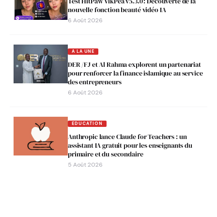
Test HitPaw VikPea v5.3.0 : Découverte de la
nouvelle fonction beauté vidéo IA
6 Août 2026
A LA UNE
DER /FJ et Al Rahma explorent un partenariat
pour renforcer la finance islamique au service
des entrepreneurs
6 Août 2026
EDUCATION
Anthropic lance Claude for Teachers : un
assistant IA gratuit pour les enseignants du
primaire et du secondaire
5 Août 2026