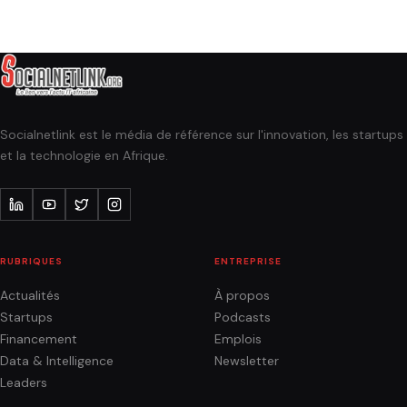
Socialnetlink est le média de référence sur l'innovation, les startups
et la technologie en Afrique.
RUBRIQUES
ENTREPRISE
Actualités
À propos
Startups
Podcasts
Financement
Emplois
Data & Intelligence
Newsletter
Leaders