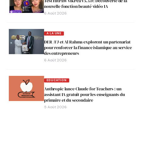
Test HitPaw VikPea v5.3.0 : Découverte de la
nouvelle fonction beauté vidéo IA
6 Août 2026
A LA UNE
DER /FJ et Al Rahma explorent un partenariat
pour renforcer la finance islamique au service
des entrepreneurs
6 Août 2026
EDUCATION
Anthropic lance Claude for Teachers : un
assistant IA gratuit pour les enseignants du
primaire et du secondaire
5 Août 2026