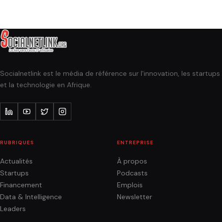
Socialnetlink est le média de référence sur l'innovation, les startups
et la technologie en Afrique.
RUBRIQUES
ENTREPRISE
Actualités
À propos
Startups
Podcasts
Financement
Emplois
Data & Intelligence
Newsletter
Leaders