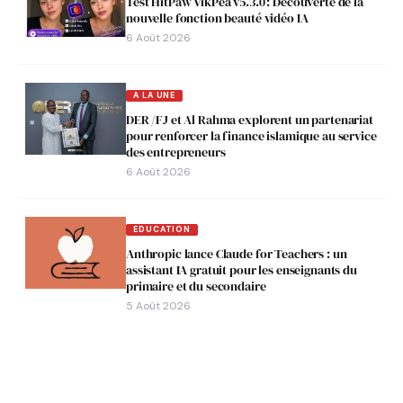
Test HitPaw VikPea v5.3.0 : Découverte de la
nouvelle fonction beauté vidéo IA
6 Août 2026
A LA UNE
DER /FJ et Al Rahma explorent un partenariat
pour renforcer la finance islamique au service
des entrepreneurs
6 Août 2026
EDUCATION
Anthropic lance Claude for Teachers : un
assistant IA gratuit pour les enseignants du
primaire et du secondaire
5 Août 2026