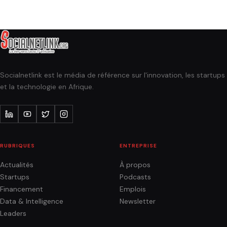
Socialnetlink est le média de référence sur l'innovation, les startups
et la technologie en Afrique.
RUBRIQUES
ENTREPRISE
Actualités
À propos
Startups
Podcasts
Financement
Emplois
Data & Intelligence
Newsletter
Leaders