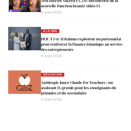
Test HitPaw VikPea v5.3.0 : Découverte de la
nouvelle fonction beauté vidéo IA
6 Août 2026
A LA UNE
DER /FJ et Al Rahma explorent un partenariat
pour renforcer la finance islamique au service
des entrepreneurs
6 Août 2026
EDUCATION
Anthropic lance Claude for Teachers : un
assistant IA gratuit pour les enseignants du
primaire et du secondaire
5 Août 2026