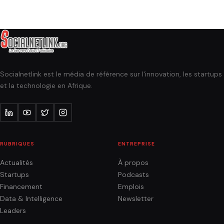
Socialnetlink est le média de référence sur l'innovation, les startups
et la technologie en Afrique.
RUBRIQUES
ENTREPRISE
Actualités
À propos
Startups
Podcasts
Financement
Emplois
Data & Intelligence
Newsletter
Leaders