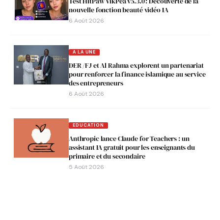
Test HitPaw VikPea v5.3.0 : Découverte de la
nouvelle fonction beauté vidéo IA
6 Août 2026
A LA UNE
DER /FJ et Al Rahma explorent un partenariat
pour renforcer la finance islamique au service
des entrepreneurs
6 Août 2026
EDUCATION
Anthropic lance Claude for Teachers : un
assistant IA gratuit pour les enseignants du
primaire et du secondaire
5 Août 2026