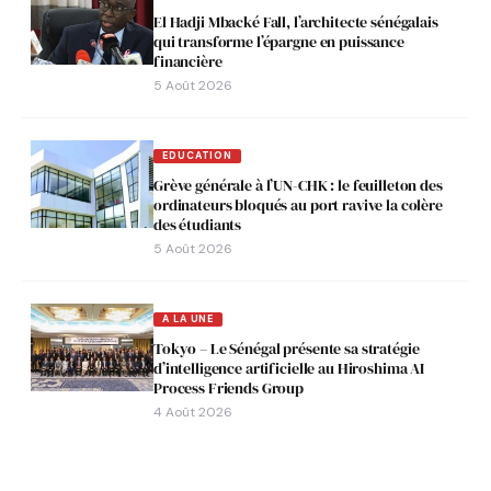
El Hadji Mbacké Fall, l’architecte sénégalais
qui transforme l’épargne en puissance
financière
5 Août 2026
EDUCATION
Grève générale à l’UN-CHK : le feuilleton des
ordinateurs bloqués au port ravive la colère
des étudiants
5 Août 2026
A LA UNE
Tokyo – Le Sénégal présente sa stratégie
d’intelligence artificielle au Hiroshima AI
Process Friends Group
4 Août 2026