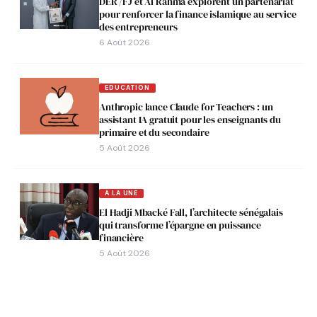
DER /FJ et Al Rahma explorent un partenariat
pour renforcer la finance islamique au service
des entrepreneurs
6 Août 2026
EDUCATION
Anthropic lance Claude for Teachers : un
assistant IA gratuit pour les enseignants du
primaire et du secondaire
5 Août 2026
A LA UNE
El Hadji Mbacké Fall, l’architecte sénégalais
qui transforme l’épargne en puissance
financière
5 Août 2026