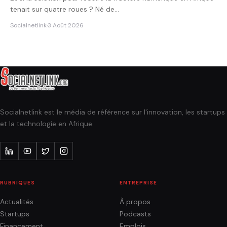
tenait sur quatre roues ? Né de…
Socialnetlink
·
3 Août 2026
Socialnetlink est le média de référence sur l'innovation, les startups
et la technologie en Afrique.
RUBRIQUES
ENTREPRISE
Actualités
À propos
Startups
Podcasts
Financement
Emplois