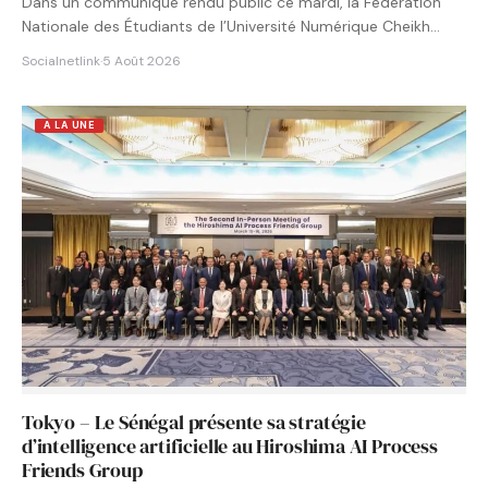
Dans un communiqué rendu public ce mardi, la Fédération
Nationale des Étudiants de l’Université Numérique Cheikh
Hamidou KANE…
Socialnetlink
·
5 Août 2026
A LA UNE
Tokyo – Le Sénégal présente sa stratégie
d’intelligence artificielle au Hiroshima AI Process
Friends Group